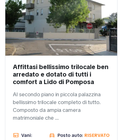
Affittasi bellissimo trilocale ben
arredato e dotato di tutti i
comfort a Lido di Pomposa
Al secondo piano in piccola palazzina
bellissimo trilocale completo di tutto.
Composto da ampia camera
matrimoniale che ...
view_comfy
directions_car
Vani:
Posto auto:
RISERVATO