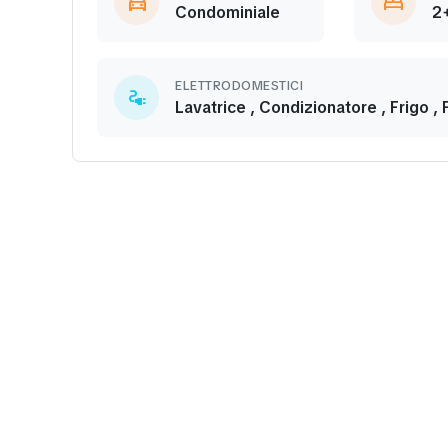
directions_car
bed
Condominiale
2
ELETTRODOMESTICI
electrical_services
Lavatrice , Condizionatore , Frigo ,