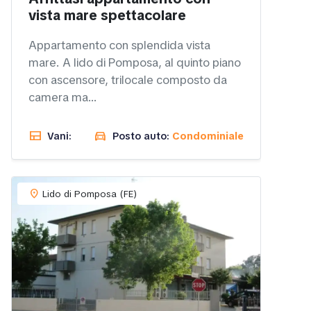
vista mare spettacolare
Appartamento con splendida vista
mare. A lido di Pomposa, al quinto piano
con ascensore, trilocale composto da
camera ma...
view_comfy
directions_car
Vani:
Posto auto:
Condominiale
location_on
Lido di Pomposa (FE)