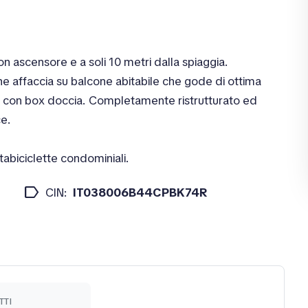
con ascensore e a soli 10 metri dalla spiaggia.
 affaccia su balcone abitabile che gode di ottima
o con box doccia. Completamente ristrutturato ed
ce.
biciclette condominiali.
label
CIN:
IT038006B44CPBK74R
TTI