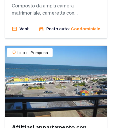
Composto da ampia camera
matrimoniale, cameretta con...
view_comfy
directions_car
Vani:
Posto auto:
Condominiale
location_on
Lido di Pomposa
Affittasi appartamento con