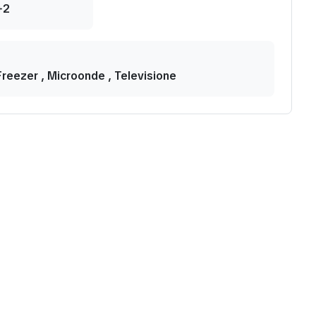
+2
 Freezer , Microonde , Televisione