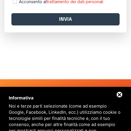
Acconsento al
trattamento dei dati personali
INVIA
CONTATTI
Informativa
location_on
Viale Dolomiti, 8
Noi e terze parti selezionate (come ad esempio
44022 Lido di Pomposa (FE)
Google, Facebook, LinkedIn, ecc.) utilizziamo cookie o
tecnologie simili per finalità tecniche e, con il tuo
phone
+390533380200
consenso, anche per altre finalità come ad esempio
Whatsapp
+390533380200
per mostrarti annunci personalizzati e non