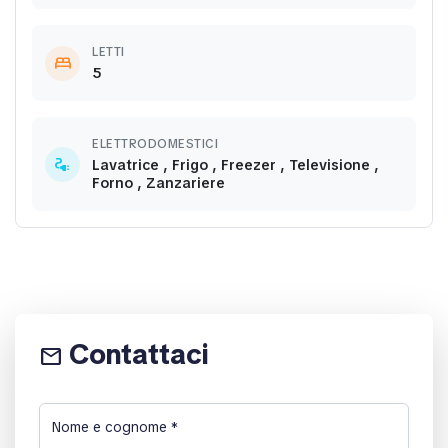
LETTI
bed
5
ELETTRODOMESTICI
electrical_services
Lavatrice , Frigo , Freezer , Televisione ,
Forno , Zanzariere
Contattaci
email
Nome e cognome
*